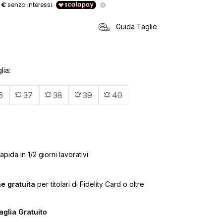
Guida Taglie
lia
6
37
38
39
40
pida in 1/2 giorni lavorativi
e gratuita
per titolari di Fidelity Card o oltre
glia Gratuito