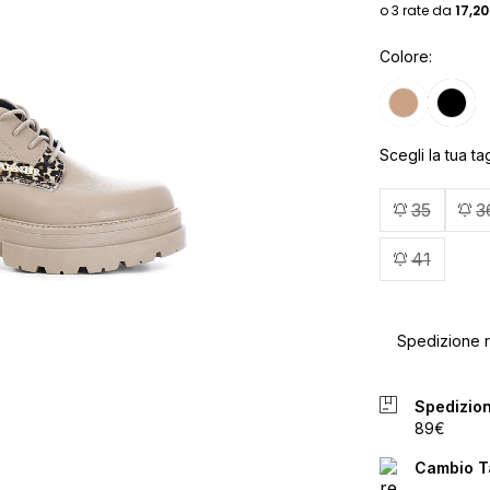
Colore
Scegli la tua tag
35
3
41
Spedizione ra
Spedizion
89€
Cambio Ta