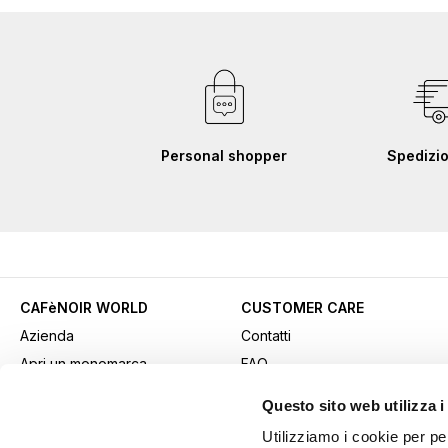
Personal shopper
Spedizio
CAFèNOIR WORLD
CUSTOMER CARE
Azienda
Contatti
Apri un monomarca
FAQ
Contatti commerciali
Come acquistare
Questo sito web utilizza i
Lavora con noi
Pagamenti
Utilizziamo i cookie per pe
Fidelity Card
Spedizioni