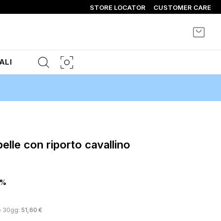
STORE LOCATOR
CUSTOMER CARE
Carrel
ALI
0%
o 30gg:
51,60 €