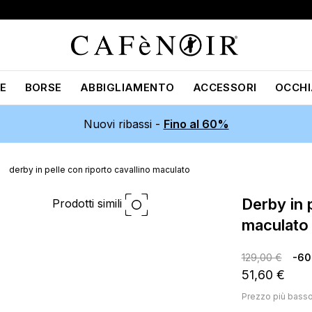
E
BORSE
ABBIGLIAMENTO
ACCESSORI
OCCHI
Nuovi ribassi -
Fino al 60%
derby in pelle con riporto cavallino maculato
derby in pelle con riporto cavallino
Prodotti simili
maculato
129,00 €
-6
51,60 €
Prezzo più bass