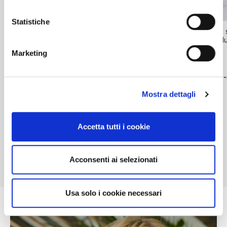
SALDI
SALDI
SALDI
Statistiche
abito lungo in satin
abito lungo smanicato
abito lungo stampato
stampato fiore sfumato
in satin stampato multi
fiore multibl
rosa
patchwork
Marketing
139,90 €
159,90 €
149,90 €
-50%
-50%
69,95 €
79,95 €
74,95 €
Mostra dettagli
Accetta tutti i cookie
Scopri di più
Acconsenti ai selezionati
Usa solo i cookie necessari