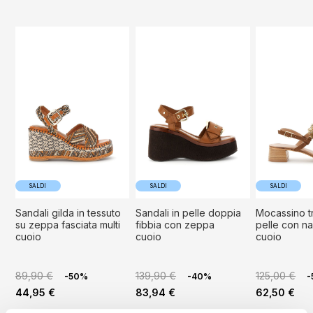
SALDI
SALDI
SALDI
sandali gilda in tessuto
sandali in pelle doppia
mocassino traforato in
su zeppa fasciata multi
fibbia con zeppa
pelle con n
cuoio
cuoio
cuoio
89,90 €
139,90 €
125,00 €
-50%
-40%
-
44,95 €
83,94 €
62,50 €