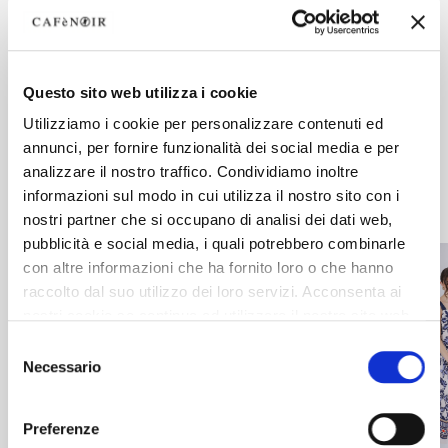
Scopri di più
Questo sito web utilizza i cookie
Utilizziamo i cookie per personalizzare contenuti ed
annunci, per fornire funzionalità dei social media e per
Focus on: Easywear
analizzare il nostro traffico. Condividiamo inoltre
informazioni sul modo in cui utilizza il nostro sito con i
nostri partner che si occupano di analisi dei dati web,
pubblicità e social media, i quali potrebbero combinarle
con altre informazioni che ha fornito loro o che hanno
raccolto dal suo utilizzo dei loro servizi. Acconsenta ai
nostri cookie se continua ad utilizzare il nostro sito web.
Selezione
Necessario
del
consenso
Preferenze