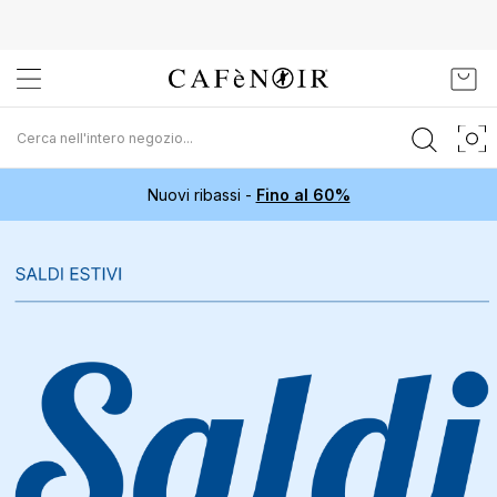
Salta
Carr
al
contenuto
Nuovi ribassi -
Fino al 60%