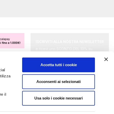
ISCRIVITI ALLA NOSTRA NEWSLETTER
e ricevi uno SCONTO DEL 10% su
merce selezionata.
Accetta tutti i cookie
Iscriviti
ial
alla
tilizza
Acconsenti ai selezionati
nostra
Accetto le
condizioni della privacy
Newsletter:
e il
Usa solo i cookie necessari
INVIA RICHIESTA