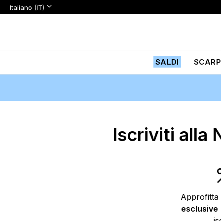
Lingua:
Lingua
Italiano (IT)
Salta
al
contenuto
SALDI
SCARP
Iscriviti all
Approfitta
esclusive
is