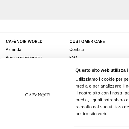
s
l
e
t
t
e
CAFèNOIR WORLD
CUSTOMER CARE
r
:
Azienda
Contatti
Apri un monomarca
FAQ
Contatti commerciali
Come acquistare
Questo sito web utilizza i
Lavora con noi
Pagamenti
Utilizziamo i cookie per pe
Fidelity Card
Spedizioni
media e per analizzare il n
Gift card
Resi e recessi
il nostro sito con i nostri 
Video
Avviso Sicurezza: attenzione
media, i quali potrebbero 
Download materiali
alle frodi
raccolto dal suo utilizzo de
nostro sito web.
pubblicitari
Condizioni generali di vendita
Area B2B
Esercita il diritto di recesso