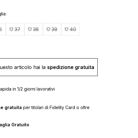
lia
6
37
38
39
40
uesto articolo hai la
spedizione gratuita
pida in 1/2 giorni lavorativi
e gratuita
per titolari di Fidelity Card o oltre
glia Gratuito