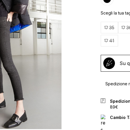
Scegli la tua tag
35
3
41
Su q
Spedizione ra
Spedizion
89€
Cambio Ta