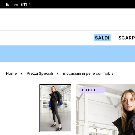
Lingua:
Lingua
Italiano (IT)
Salta
al
contenuto
SALDI
SCARP
Home
Prezzi Speciali
mocassini in pelle con fibbia
Vai
OUTLET
alla
fine
della
galleria
di
immagini