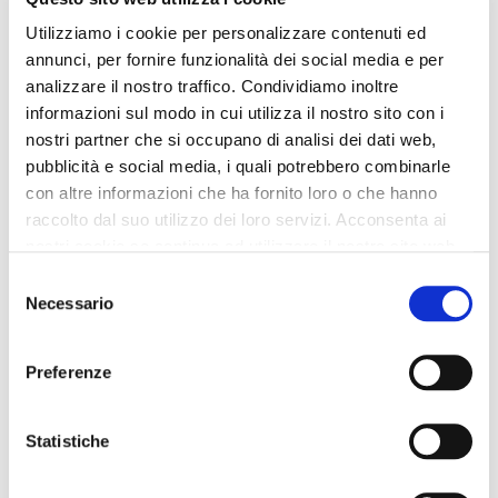
bermuda in san gallo rosa
pantaloni in popeline con
banda laterale in san gallo
Utilizziamo i cookie per personalizzare contenuti ed
nero
99,90 €
-50%
annunci, per fornire funzionalità dei social media e per
99,90 €
-50%
49,95 €
analizzare il nostro traffico. Condividiamo inoltre
49,95 €
informazioni sul modo in cui utilizza il nostro sito con i
nostri partner che si occupano di analisi dei dati web,
pubblicità e social media, i quali potrebbero combinarle
con altre informazioni che ha fornito loro o che hanno
raccolto dal suo utilizzo dei loro servizi. Acconsenta ai
nostri cookie se continua ad utilizzare il nostro sito web.
Selezione
Necessario
del
consenso
Preferenze
Statistiche
SALDI
SALDI