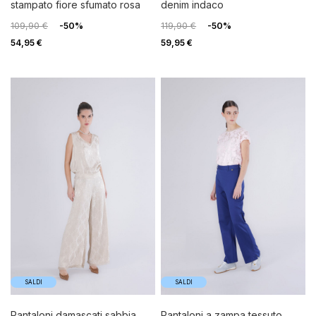
stampato fiore sfumato rosa
denim indaco
109,90 €
-50%
119,90 €
-50%
54,95 €
59,95 €
SALDI
SALDI
pantaloni damascati sabbia
pantaloni a zampa tessuto