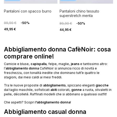
pantaloni con spacco burro
pantaloni chino tessuto
superstretch menta
99,90 €
-50%
89,90 €
-50%
49,95 €
44,95 €
Abbigliamento donna CafèNoir: cosa
comprare online!
Camicie e bluse,
capispalla
, felpe, maglie,
jeans
e tantissimo altro:
l’
abbigliamento donna
CafèNoir si annuncia ricco di novità e
freschezza, con tonalità inedite che dominano tutt’e quattro le
stagioni, dai mesi caldi ai mesi freddi.
Tra le nuove proposte di
abbigliamento
, spiccano eleganti
giacche
dal taglio maschile, sofisticati
abiti
colorati,
gonne
a ruota, stivaletti in
pelle, décolleté. Raffinati modelli che si abbinano a qualsiasi outfit!
Che aspetti? Scopri
l’abbigliamento donna
!
Abbigliamento casual donna