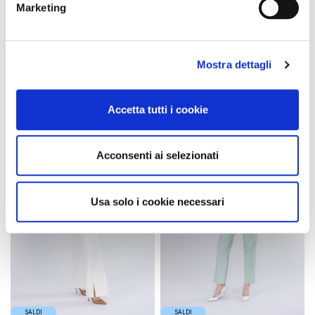
Marketing
pantaloni wide in jeans con
pantaloni cargo con borchie
ricamo al fondo celeste
militare
129,90 €
-50%
109,90 €
-50%
Mostra dettagli
64,95 €
54,95 €
Accetta tutti i cookie
Acconsenti ai selezionati
Usa solo i cookie necessari
SALDI
SALDI