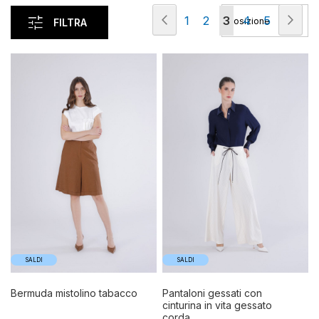
Pagina
Pagina
Precedente
Pag
Suc
Pagina
Pagina
Attualmente
Pagina
Pagina
1
2
3
4
5
FILTRA
stai
leggendo
la
pagina
SALDI
SALDI
bermuda mistolino tabacco
pantaloni gessati con
cinturina in vita gessato
corda