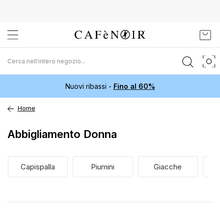
Salta
Carr
al
contenuto
Nuovi ribassi -
Fino al 60%
Home
Abbigliamento Donna
Capispalla
Piumini
Giacche