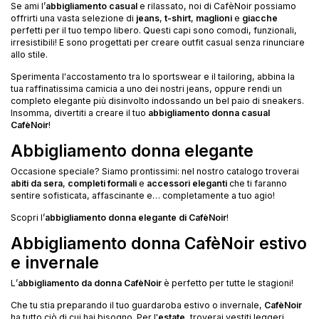
Se ami l’
abbigliamento casual
e rilassato, noi di CafèNoir possiamo
offrirti una vasta selezione di
jeans
,
t-shirt
,
maglioni
e
giacche
perfetti per il tuo tempo libero. Questi capi sono comodi, funzionali,
irresistibili! E sono progettati per creare outfit casual senza rinunciare
allo stile.
Sperimenta l'accostamento tra lo sportswear e il tailoring, abbina la
tua raffinatissima camicia a uno dei nostri jeans, oppure rendi un
completo elegante più disinvolto indossando un bel paio di sneakers.
Insomma, divertiti a creare il tuo
abbigliamento donna casual
CafèNoir
!
Abbigliamento donna elegante
Occasione speciale? Siamo prontissimi: nel nostro catalogo troverai
abiti da sera
,
completi formali
e
accessori eleganti
che ti faranno
sentire sofisticata, affascinante e… completamente a tuo agio!
Scopri l’
abbigliamento donna elegante di CafèNoir
!
Abbigliamento donna CafèNoir estivo
e invernale
L’
abbigliamento da donna CafèNoir
è perfetto per tutte le stagioni!
Che tu stia preparando il tuo guardaroba estivo o invernale,
CafèNoir
ha tutto ciò di cui hai bisogno. Per l'
estate
, troverai vestiti leggeri,