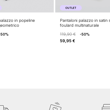
OUTLET
pantaloni palazzo in satin stampato
geometrico
foulard multinaturale
119,90 €
-50%
-50%
59,95 €
na