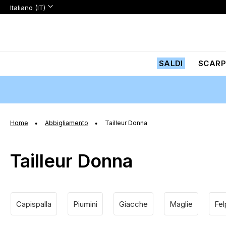
Lingua:
Lingua
Italiano (IT)
Salta
al
contenuto
SALDI
SCARP
Home
Abbigliamento
Tailleur Donna
Tailleur Donna
Capispalla
Piumini
Giacche
Maglie
Fel