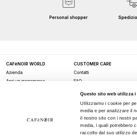
Personal shopper
Spedizio
CAFèNOIR WORLD
CUSTOMER CARE
Azienda
Contatti
Apri un monomarca
FAQ
Contatti commerciali
Come acquistare
Questo sito web utilizza i
Lavora con noi
Pagamenti
Utilizziamo i cookie per pe
Fidelity Card
Spedizioni
media e per analizzare il n
Gift card
Resi e recessi
il nostro sito con i nostri 
Video
Avviso Sicurezza: attenzione
media, i quali potrebbero 
Download materiali
alle frodi
raccolto dal suo utilizzo de