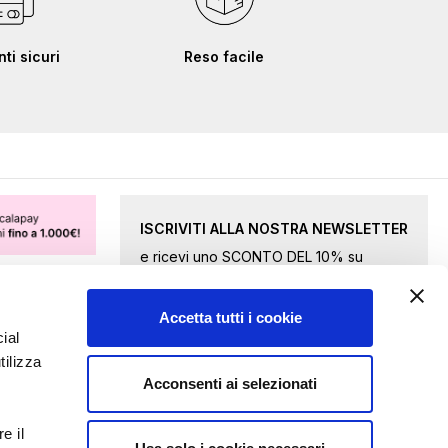
i sicuri
Reso facile
ISCRIVITI ALLA NOSTRA NEWSLETTER
e ricevi uno SCONTO DEL 10% su
merce selezionata.
Accetta tutti i cookie
Iscriviti
ial
tilizza
alla
Acconsenti ai selezionati
nostra
Accetto le
condizioni della privacy
Newsletter:
e il