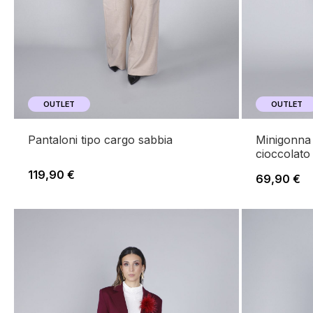
OUTLET
OUTLET
pantaloni tipo cargo sabbia
minigonna tessuto jacquard check
cioccolato
119,90 €
69,90 €