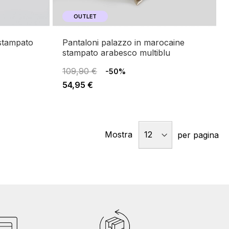
OUTLET
pantaloni palazzo in marocaine
stampato arabesco multiblu
109,90 €
-50%
54,95 €
Mostra
per pagina