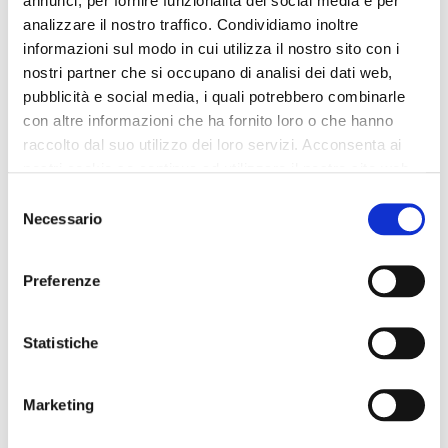
annunci, per fornire funzionalità dei social media e per
analizzare il nostro traffico. Condividiamo inoltre
portafoglio piccolo con
portafoglio zip round
informazioni sul modo in cui utilizza il nostro sito con i
pattina effetto pelle con
intrecciato metallizzato
nostri partner che si occupano di analisi dei dati web,
grana cuoio
multicolor bronzo/platino
pubblicità e social media, i quali potrebbero combinarle
45,00 €
-40%
45,00 €
-40%
con altre informazioni che ha fornito loro o che hanno
27,00 €
27,00 €
raccolto dal suo utilizzo dei loro servizi. Acconsenta ai
nostri cookie se continua ad utilizzare il nostro sito web.
Selezione
Necessario
del
consenso
Preferenze
Statistiche
Marketing