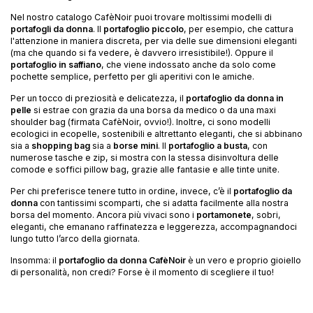
Nel nostro catalogo CafèNoir puoi trovare moltissimi modelli di
portafogli da donna
. Il
portafoglio piccolo
, per esempio, che cattura
l'attenzione in maniera discreta, per via delle sue dimensioni eleganti
(ma che quando si fa vedere, è davvero irresistibile!). Oppure il
portafoglio in saffiano
, che viene indossato anche da solo come
pochette semplice, perfetto per gli aperitivi con le amiche.
Per un tocco di preziosità e delicatezza, il
portafoglio da donna in
pelle
si estrae con grazia da una borsa da medico o da una maxi
shoulder bag (firmata CafèNoir, ovvio!). Inoltre, ci sono modelli
ecologici in ecopelle, sostenibili e altrettanto eleganti, che si abbinano
sia a
shopping bag
sia a
borse mini
. Il
portafoglio a busta
, con
numerose tasche e zip, si mostra con la stessa disinvoltura delle
comode e soffici pillow bag, grazie alle fantasie e alle tinte unite.
Per chi preferisce tenere tutto in ordine, invece, c’è il
portafoglio da
donna
con tantissimi scomparti, che si adatta facilmente alla nostra
borsa del momento. Ancora più vivaci sono i
portamonete
, sobri,
eleganti, che emanano raffinatezza e leggerezza, accompagnandoci
lungo tutto l’arco della giornata.
Insomma: il
portafoglio da donna CafèNoir
è un vero e proprio gioiello
di personalità, non credi? Forse è il momento di scegliere il tuo!