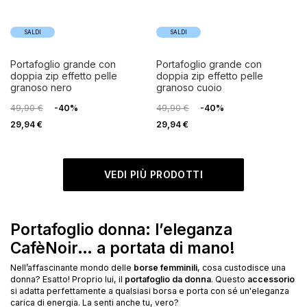
SALDI
SALDI
portafoglio grande con
portafoglio grande con
doppia zip effetto pelle
doppia zip effetto pelle
granoso nero
granoso cuoio
49,90 €
-40%
49,90 €
-40%
29,94 €
29,94 €
VEDI PIÙ PRODOTTI
Portafoglio donna: l’eleganza
CafèNoir… a portata di mano!
Nell’affascinante mondo delle
borse femminili
, cosa custodisce una
donna? Esatto! Proprio lui, il
portafoglio da donna
. Questo
accessorio
si adatta perfettamente a qualsiasi borsa e porta con sé un'eleganza
carica di energia. La senti anche tu, vero?