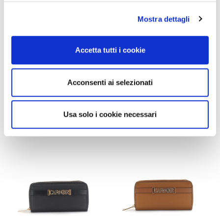
SALDI
SALDI
Mostra dettagli
portafoglio zip round
portafoglio grande con zip
intrecciato metallizzato
effetto pelle con applicazioni
multicolor argento/bianco
nocciola
Accetta tutti i cookie
45,00 €
-40%
49,90 €
-40%
27,00 €
29,94 €
Acconsenti ai selezionati
Usa solo i cookie necessari