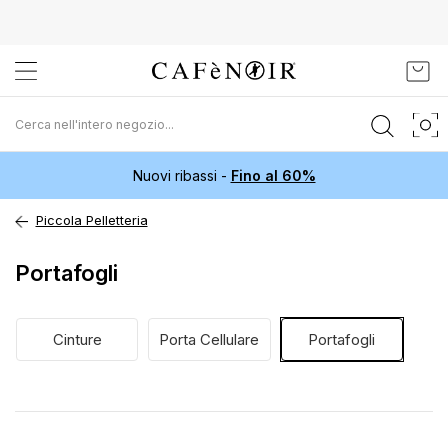
Salta
Carr
al
contenuto
Nuovi ribassi -
Fino al 60%
Piccola Pelletteria
Portafogli
Cinture
Porta Cellulare
Portafogli