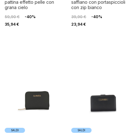
pattina effetto pelle con
saffiano con portaspiccioli
grana cielo
con zip bianco
59,90 €
-40%
39,90 €
-40%
35,94 €
23,94 €
SALDI
SALDI