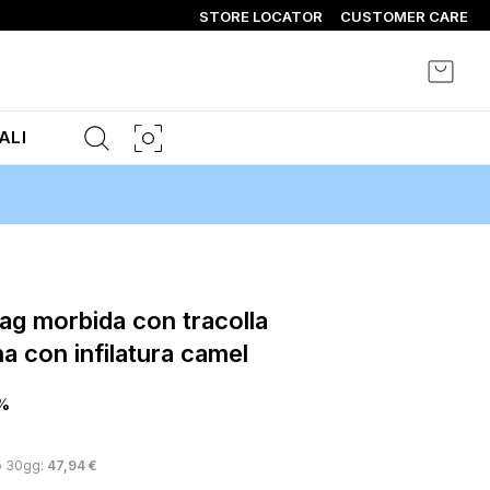
STORE LOCATOR
CUSTOMER CARE
Carrel
ALI
a con infilatura camel
%
o 30gg:
47,94 €