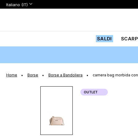
Lingua:
Lingua
Italiano (IT)
Salta
al
contenuto
SALDI
SCARP
Home
Borse
Borse a Bandoliera
camera bag morbida con t
Vai
OUTLET
alla
fine
della
galleria
di
immagini