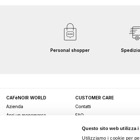
Personal shopper
Spedizio
CAFèNOIR WORLD
CUSTOMER CARE
Azienda
Contatti
Apri un monomarca
FAQ
Contatti commerciali
Come acquistare
Questo sito web utilizza i
Lavora con noi
Pagamenti
Utilizziamo i cookie per pe