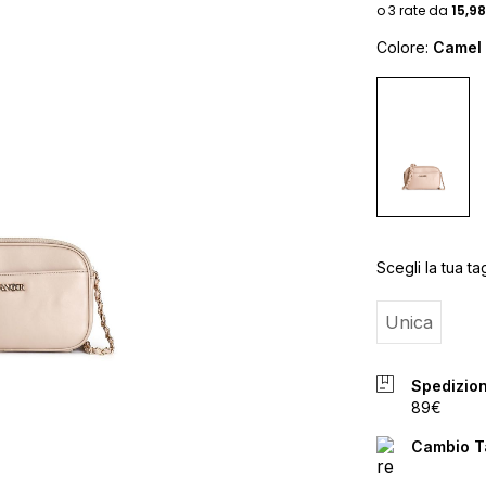
Colore:
Camel
Scegli la tua tag
Unica
Spedizion
89€
Cambio Ta