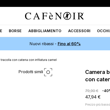
E
BORSE
ABBIGLIAMENTO
ACCESSORI
OCCHI
Nuovi ribassi -
Fino al 60%
racolla con catena con infilatura camel
camera bag morbida con tracolla
Prodotti simili
con caten
79,90 €
-40
47,94 €
Prezzo più bass