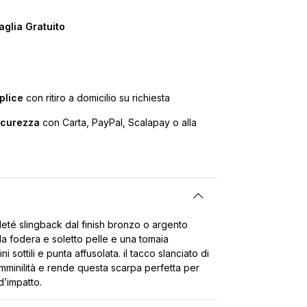
glia Gratuito
plice
con ritiro a domicilio su richiesta
icurezza
con Carta, PayPal, Scalapay o alla
eté slingback dal finish bronzo o argento
da fodera e soletto pelle e una tomaia
tini sottili e punta affusolata. il tacco slanciato di
mminilità e rende questa scarpa perfetta per
 d’impatto.