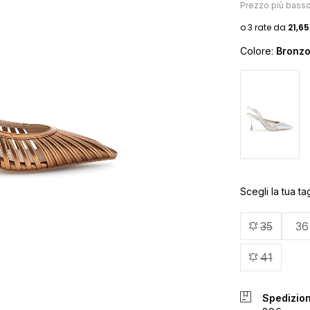
Prezzo più bass
Colore:
Bronz
Scegli la tua tag
35
36
41
Spedizion