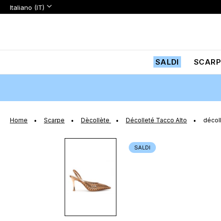
Lingua:
Lingua
Italiano (IT)
Salta
al
contenuto
SALDI
SCARP
Home
Scarpe
Dècollète
Décolleté Tacco Alto
décoll
Vai
SALDI
alla
fine
della
galleria
di
immagini