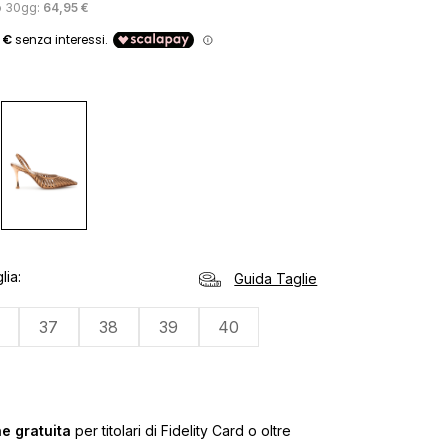
o 30gg:
64,95 €
o
lia
Guida Taglie
37
38
39
40
e gratuita
per titolari di Fidelity Card o oltre