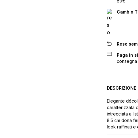
89€
Cambio Ta
Reso sem
Paga in s
consegna
DESCRIZIONE
Elegante décoll
caratterizzata 
intrecciata a lis
8.5 cm dona fe
look raffinati e