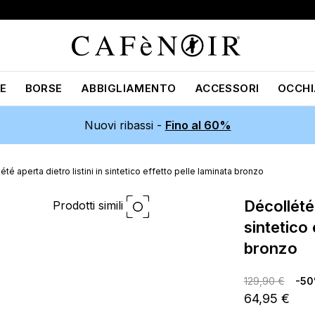
E
BORSE
ABBIGLIAMENTO
ACCESSORI
OCCHI
Nuovi ribassi -
Fino al 60%
été aperta dietro listini in sintetico effetto pelle laminata bronzo
décollété aperta dietro listini in
Prodotti simili
sintetico 
bronzo
129,90 €
-5
64,95 €