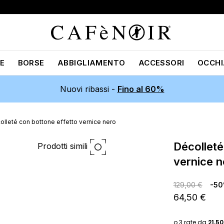
E
BORSE
ABBIGLIAMENTO
ACCESSORI
OCCHI
Nuovi ribassi -
Fino al 60%
olleté con bottone effetto vernice nero
décolleté con bottone effetto
Prodotti simili
vernice n
129,00 €
-5
64,50 €