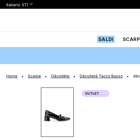
Lingua:
Lingua
Italiano (IT)
Salta
al
contenuto
SALDI
SCARP
Home
Scarpe
Dècollète
Décolleté Tacco Basso
déc
Vai
OUTLET
alla
fine
della
galleria
di
immagini