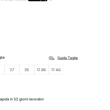
lia
Guida Taglie
37
38
39
40
pida in 1/2 giorni lavorativi