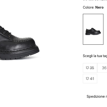
Colore:
Nero
Scegli la tua tag
35
36
41
Spedizione ra