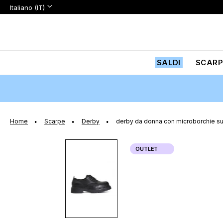
Lingua:
Lingua
Italiano (IT)
Salta
al
contenuto
SALDI
SCARP
Home
Scarpe
Derby
derby da donna con microborchie su
Vai
OUTLET
alla
fine
della
galleria
di
immagini