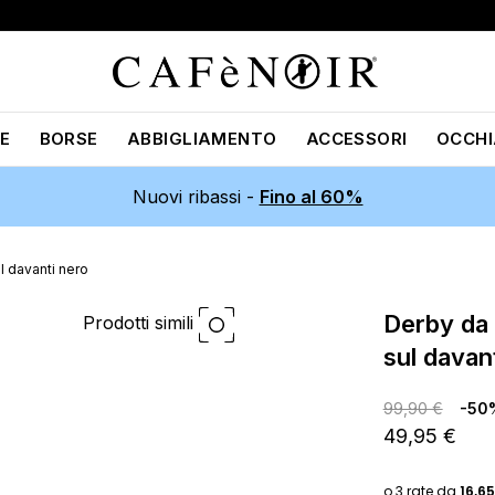
E
BORSE
ABBIGLIAMENTO
ACCESSORI
OCCHI
Nuovi ribassi -
Fino al 60%
l davanti nero
derby da donna con microborchie
Prodotti simili
sul davan
99,90 €
-50
49,95 €