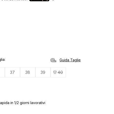
lia
Guida Taglie
37
38
39
40
pida in 1/2 giorni lavorativi