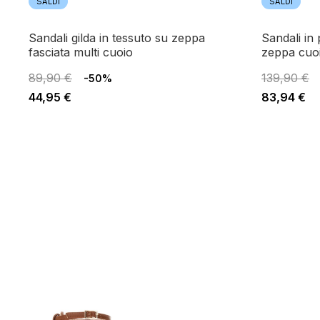
SALDI
SALDI
sandali gilda in tessuto su zeppa
sandali in pelle doppia fibbia con
fasciata multi cuoio
zeppa cuo
89,90 €
139,90 €
-50%
44,95 €
83,94 €