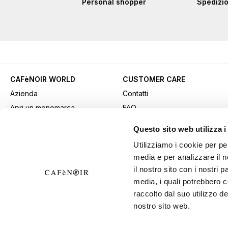
Personal shopper
Spedizio
CAFèNOIR WORLD
CUSTOMER CARE
Azienda
Contatti
Apri un monomarca
FAQ
Contatti commerciali
Come acquistare
Questo sito web utilizza i
Lavora con noi
Pagamenti
Utilizziamo i cookie per pe
Fidelity Card
Spedizioni
media e per analizzare il n
Gift card
Resi e recessi
il nostro sito con i nostri 
Video
Avviso Sicurezza: attenzione
media, i quali potrebbero 
Download materiali
alle frodi
raccolto dal suo utilizzo de
nostro sito web.
pubblicitari
Condizioni generali di vendita
Area B2B
Esercita il diritto di recesso