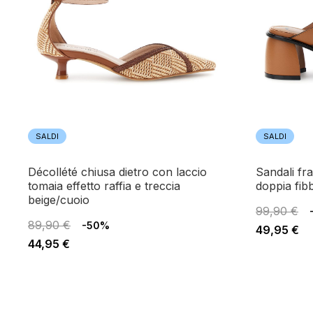
SALDI
SALDI
décollété chiusa dietro con laccio
sandali frate effetto pelle con
tomaia effetto raffia e treccia
doppia fib
beige/cuoio
99,90 €
89,90 €
-50%
49,95 €
44,95 €