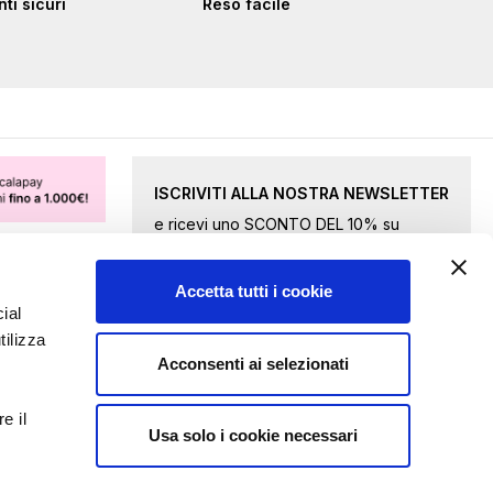
i sicuri
Reso facile
ISCRIVITI ALLA NOSTRA NEWSLETTER
e ricevi uno SCONTO DEL 10% su
merce selezionata.
Accetta tutti i cookie
Iscriviti
ial
tilizza
alla
Acconsenti ai selezionati
nostra
Accetto le
condizioni della privacy
Newsletter:
e il
Usa solo i cookie necessari
INVIA RICHIESTA