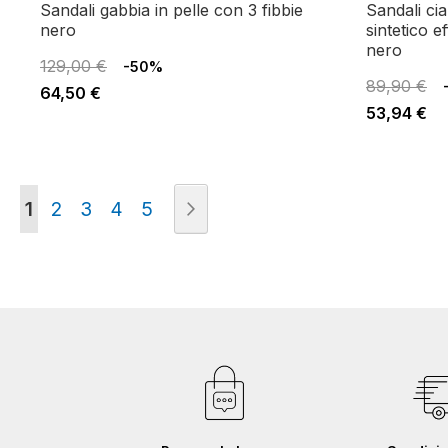
sandali gabbia in pelle con 3 fibbie
sandali ciabatta su fondo zeppa in
nero
sintetico e
nero
129,00 €
-50%
89,90 €
64,50 €
53,94 €
Pagina
Attualmente stai leggendo la pagina
Pagina
Pagina
Pagina
Pagina
Pagina
Successivo
1
2
3
4
5