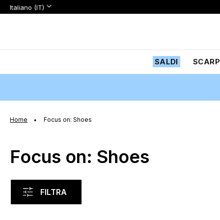
Lingua:
Lingua
Italiano (IT)
Salta
al
contenuto
SALDI
SCARP
Home
Focus on: Shoes
Focus on: Shoes
FILTRA