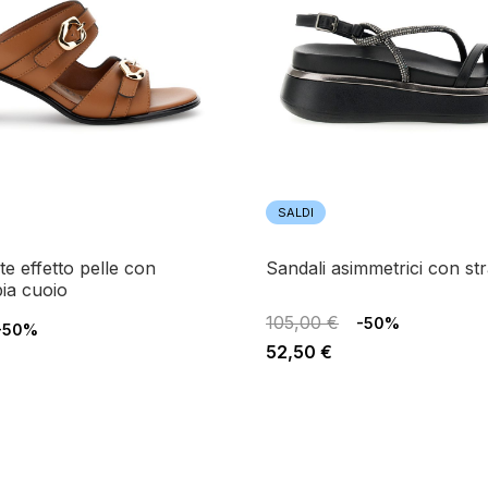
SALDI
sandali asimmetrici con st
bia cuoio
105,00 €
-50%
-50%
52,50 €