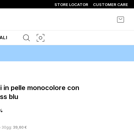
STORE LOCATOR
CUSTOMER CARE
Carrel
ALI
ss blu
%
o 30gg:
39,60 €