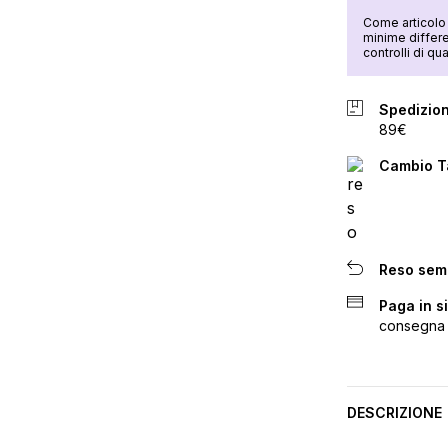
Come articolo 
minime differe
controlli di q
Spedizion
89€
Cambio Ta
Reso sem
Paga in s
consegna
DESCRIZIONE