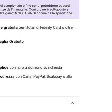
di campionario e fine serie, potrebbero esserci
nze dall'immagine. Ogni ordine è sottoposto ai
ualità garantiti da CAFèNOIR prima della spedizione.
e gratuita
per titolari di Fidelity Card o oltre
glia Gratuito
plice
con ritiro a domicilio su richiesta
icurezza
con Carta, PayPal, Scalapay o alla