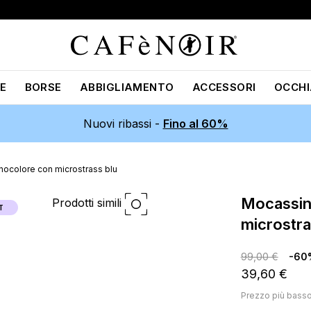
E
BORSE
ABBIGLIAMENTO
ACCESSORI
OCCHI
Nuovi ribassi -
Fino al 60%
nocolore con microstrass blu
mocassini in pelle monocolore con
Prodotti simili
T
microstra
99,00 €
-60
39,60 €
Prezzo più bass