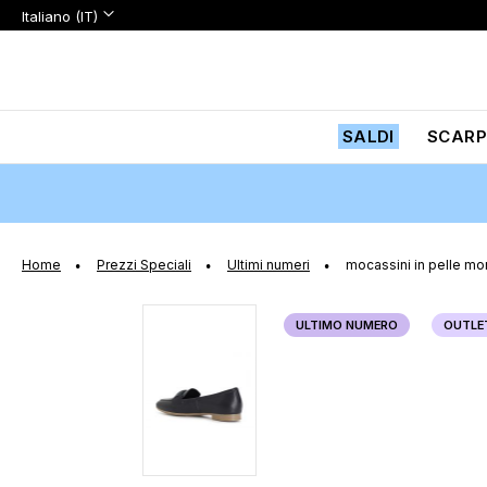
Lingua:
Lingua
Italiano (IT)
Salta
al
contenuto
SALDI
SCARP
Home
Prezzi Speciali
Ultimi numeri
mocassini in pelle mo
Vai
ULTIMO NUMERO
OUTLE
alla
fine
della
galleria
di
immagini