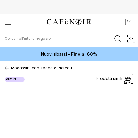
Salta
Carr
al
contenuto
Nuovi ribassi -
Fino al 60%
Mocassini con Tacco e Plateau
Vai
Prodotti simili
OUTLET
alla
fine
della
galleria
di
immagini