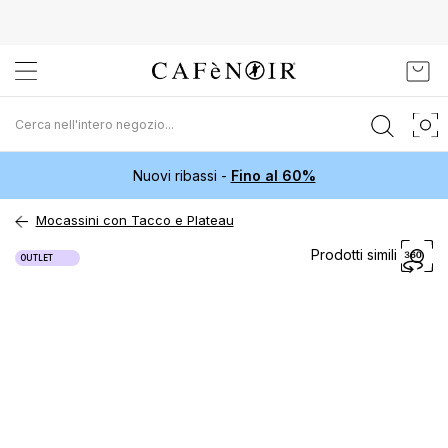
Salta
Carr
al
contenuto
Nuovi ribassi -
Fino al 60%
Mocassini con Tacco e Plateau
Vai
Prodotti simili
OUTLET
alla
fine
della
galleria
di
immagini