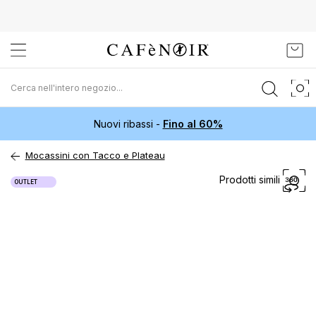
Salta
Carr
al
contenuto
Nuovi ribassi -
Fino al 60%
Mocassini con Tacco e Plateau
Vai
Prodotti simili
OUTLET
alla
fine
della
galleria
di
immagini