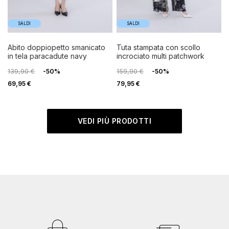
SALDI
SALDI
abito doppiopetto smanicato
tuta stampata con scollo
in tela paracadute navy
incrociato multi patchwork
139,90 €
-50%
159,90 €
-50%
69,95 €
79,95 €
VEDI PIÙ PRODOTTI