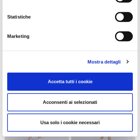
SALDI
SALDI
Statistiche
abito a balze in in san gallo
abito lungo in satin stampato
bianco
fiore sfumato rosa
139,90 €
-50%
139,90 €
-50%
Marketing
69,95 €
69,95 €
Mostra dettagli
Accetta tutti i cookie
Acconsenti ai selezionati
Usa solo i cookie necessari