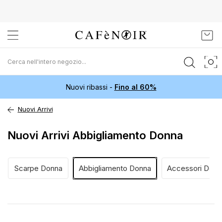
Salta
Carr
al
contenuto
Nuovi ribassi -
Fino al 60%
Nuovi Arrivi
Nuovi Arrivi Abbigliamento Donna
Scarpe Donna
Abbigliamento Donna
Accessori Donn