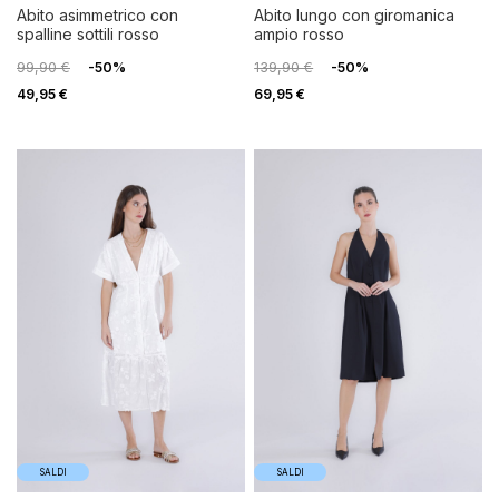
abito asimmetrico con
abito lungo con giromanica
spalline sottili rosso
ampio rosso
99,90 €
-50%
139,90 €
-50%
49,95 €
69,95 €
SALDI
SALDI