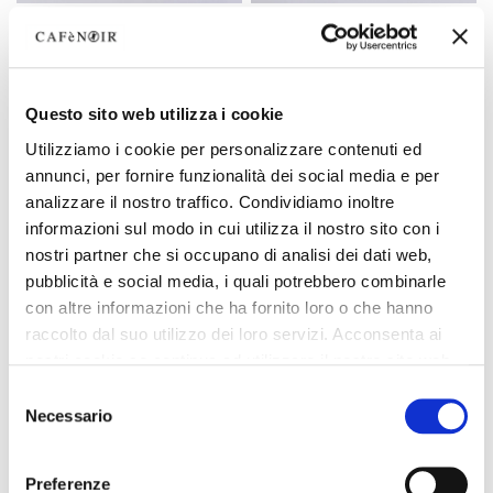
abito in tencel denim con
abito asimmetrico in popeline
ricamo alle maniche blu
stampato tweed
medio
139,90 €
-50%
129,90 €
-50%
69,95 €
Questo sito web utilizza i cookie
64,95 €
Utilizziamo i cookie per personalizzare contenuti ed
annunci, per fornire funzionalità dei social media e per
analizzare il nostro traffico. Condividiamo inoltre
informazioni sul modo in cui utilizza il nostro sito con i
nostri partner che si occupano di analisi dei dati web,
pubblicità e social media, i quali potrebbero combinarle
con altre informazioni che ha fornito loro o che hanno
raccolto dal suo utilizzo dei loro servizi. Acconsenta ai
nostri cookie se continua ad utilizzare il nostro sito web.
Selezione
Necessario
del
consenso
Preferenze