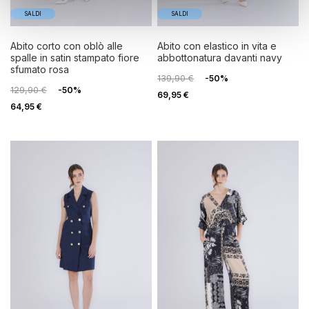
SALDI
SALDI
abito corto con oblò alle
abito con elastico in vita e
spalle in satin stampato fiore
abbottonatura davanti navy
sfumato rosa
139,90 €
-50%
129,90 €
-50%
69,95 €
64,95 €