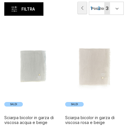
Pagina
Pagina
Precedente
Pagina
Pagina
Attualme
1
2
3
FILTRA
stai
leggendo
la
pagina
SALDI
SALDI
sciarpa bicolor in garza di
sciarpa bicolor in garza di
viscosa acqua e beige
viscosa rosa e beige