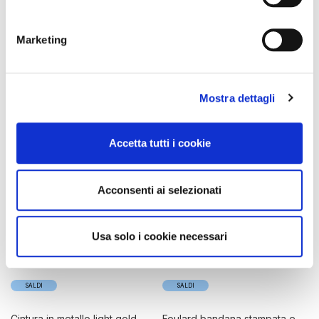
fiore verde
multi patchwork
45,00 €
-40%
45,00 €
-40%
Marketing
27,00 €
27,00 €
Mostra dettagli
Accetta tutti i cookie
Acconsenti ai selezionati
Usa solo i cookie necessari
SALDI
SALDI
cintura in metallo light gold
foulard bandana stampata e