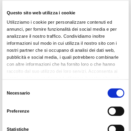
45,00 €
-40%
45,00 €
-40%
Questo sito web utilizza i cookie
27,00 €
27,00 €
Utilizziamo i cookie per personalizzare contenuti ed
annunci, per fornire funzionalità dei social media e per
analizzare il nostro traffico. Condividiamo inoltre
informazioni sul modo in cui utilizza il nostro sito con i
nostri partner che si occupano di analisi dei dati web,
pubblicità e social media, i quali potrebbero combinarle
con altre informazioni che ha fornito loro o che hanno
raccolto dal suo utilizzo dei loro servizi. Acconsenta ai
nostri cookie se continua ad utilizzare il nostro sito web.
Selezione
Necessario
del
consenso
Preferenze
SALDI
SALDI
sciarpa con lurex stampata
sciarpa con lurex stampata
Statistiche