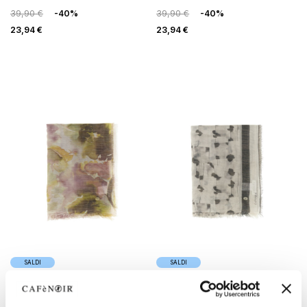
39,90 €
-40%
39,90 €
-40%
23,94 €
23,94 €
SALDI
SALDI
sciarpa con lurex stampata
sciarpa con lurex stampata
fiore sfumato rosa
geometrico