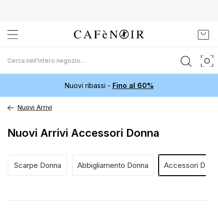
Salta
Carr
al
contenuto
Nuovi ribassi -
Fino al 60%
Nuovi Arrivi
Nuovi Arrivi Accessori Donna
Scarpe Donna
Abbigliamento Donna
Accessori Donn