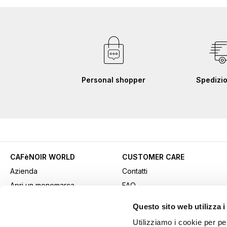
Personal shopper
Spedizio
CAFèNOIR WORLD
CUSTOMER CARE
Azienda
Contatti
Apri un monomarca
FAQ
Contatti commerciali
Come acquistare
Questo sito web utilizza i
Lavora con noi
Pagamenti
Utilizziamo i cookie per pe