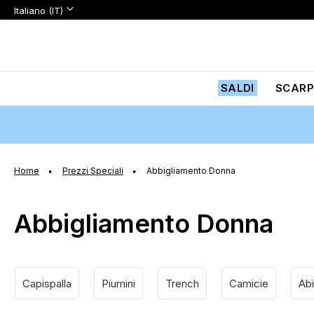
Lingua:
Lingua
Italiano (IT)
Salta
al
contenuto
SALDI
SCARP
Home
Prezzi Speciali
Abbigliamento Donna
Abbigliamento Donna
Capispalla
Piumini
Trench
Camicie
Abi