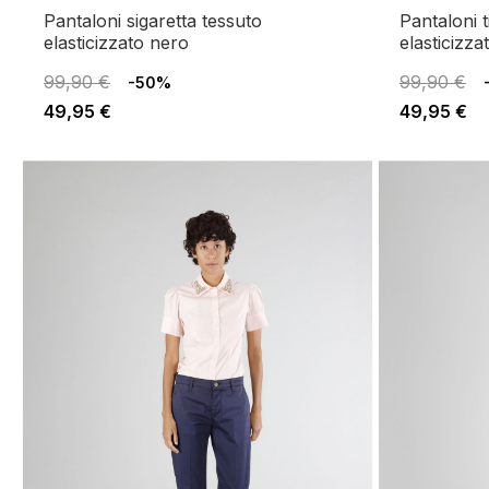
pantaloni sigaretta tessuto
pantaloni tipo jogger tessuto
elasticizzato nero
elasticizza
99,90 €
99,90 €
-50%
49,95 €
49,95 €