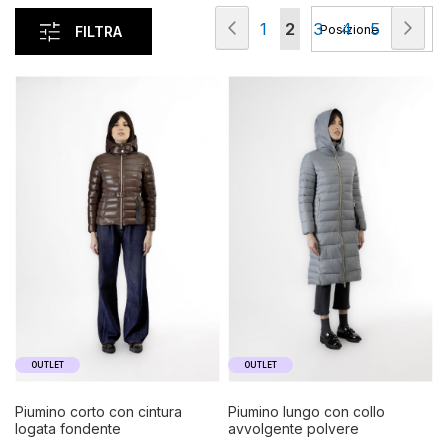
Pagina
Pagina
Precedente
Pag
Suc
Pagina
Attualmente
Pagina
Pagina
Pagina
1
2
3
4
5
FILTRA
stai
leggendo
la
pagina
OUTLET
OUTLET
piumino corto con cintura
piumino lungo con collo
logata fondente
avvolgente polvere