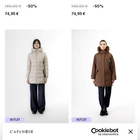
149,90 €
-50%
149,90 €
-50%
74,95 €
74,95 €
OUTLET
OUTLET
piumino lungo tessuto lucido
parca con cappuccio
e opaco avorio
foderato in ecopelliccia