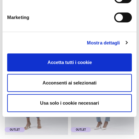
gilet imbottito tessuto lucido
piumino corto tessuto lucido
piombo
piombo
129,90 €
-50%
139,90 €
-50%
Marketing
64,95 €
69,95 €
Mostra dettagli
Accetta tutti i cookie
Acconsenti ai selezionati
Usa solo i cookie necessari
OUTLET
OUTLET