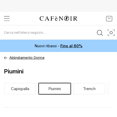
Salta
Carr
al
contenuto
Nuovi ribassi -
Fino al 60%
Abbigliamento Donna
Piumini
Capispalla
Piumini
Trench