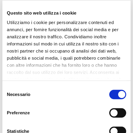
gianduia
149,90 €
-50%
Questo sito web utilizza i cookie
169,90 €
-50%
74,95 €
84,95 €
Utilizziamo i cookie per personalizzare contenuti ed
annunci, per fornire funzionalità dei social media e per
analizzare il nostro traffico. Condividiamo inoltre
informazioni sul modo in cui utilizza il nostro sito con i
nostri partner che si occupano di analisi dei dati web,
pubblicità e social media, i quali potrebbero combinarle
con altre informazioni che ha fornito loro o che hanno
raccolto dal suo utilizzo dei loro servizi. Acconsenta ai
nostri cookie se continua ad utilizzare il nostro sito web.
Selezione
Necessario
del
consenso
Preferenze
OUTLET
OUTLET
Statistiche