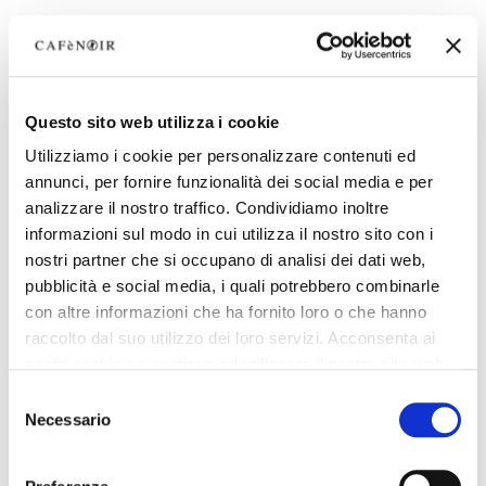
portafoglio piccolo logo
portafoglio logo microforato
microforato bianco
bianco
45,00 €
-50%
59,00 €
-50%
22,50 €
29,50 €
Questo sito web utilizza i cookie
Utilizziamo i cookie per personalizzare contenuti ed
annunci, per fornire funzionalità dei social media e per
analizzare il nostro traffico. Condividiamo inoltre
informazioni sul modo in cui utilizza il nostro sito con i
nostri partner che si occupano di analisi dei dati web,
pubblicità e social media, i quali potrebbero combinarle
con altre informazioni che ha fornito loro o che hanno
raccolto dal suo utilizzo dei loro servizi. Acconsenta ai
nostri cookie se continua ad utilizzare il nostro sito web.
Selezione
Necessario
del
consenso
OUTLET
SALDI