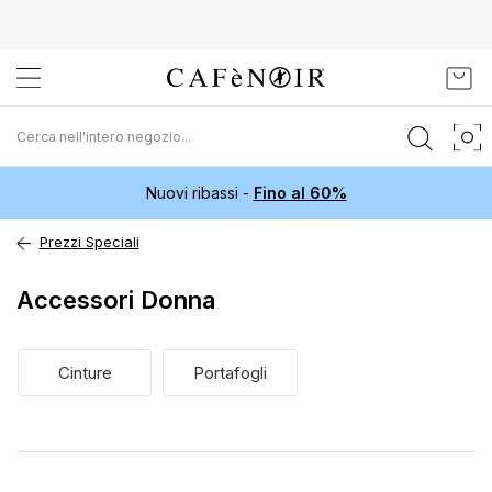
Salta
Carr
al
contenuto
Nuovi ribassi -
Fino al 60%
Prezzi Speciali
Accessori Donna
Cinture
Portafogli