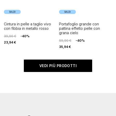
SALDI
SALDI
cintura in pelle a taglio vivo
portafoglio grande con
con fibbia in metallo rosso
pattina effetto pelle con
grana cielo
39,90 €
-40%
59,90 €
-40%
23,94 €
35,94 €
VEDI PIÙ PRODOTTI