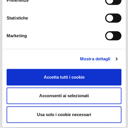
Preferenze
portafoglio logo microforato
portafoglio con zip effetto
cielo
pelle ,con tiralampo charm
Statistiche
avorio
59,00 €
-50%
39,90 €
-40%
29,50 €
Marketing
23,94 €
Mostra dettagli
Accetta tutti i cookie
Acconsenti ai selezionati
Usa solo i cookie necessari