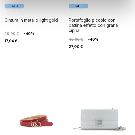
SALDI
SALDI
cintura in metallo light gold
portafoglio piccolo con
pattina effetto con grana
cipria
29,90 €
-40%
45,00 €
-40%
17,94 €
27,00 €