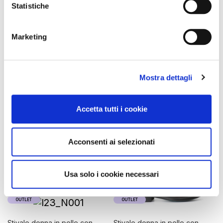
cavigliera nero 36
con lacci nero
Statistiche
64,50 €
129,00 €
199,00 €
-60%
79,60 €
Marketing
Mostra dettagli
Accetta tutti i cookie
Acconsenti ai selezionati
Usa solo i cookie necessari
OUTLET
OUTLET
stivale donna in pelle con
stivale donna in pelle con