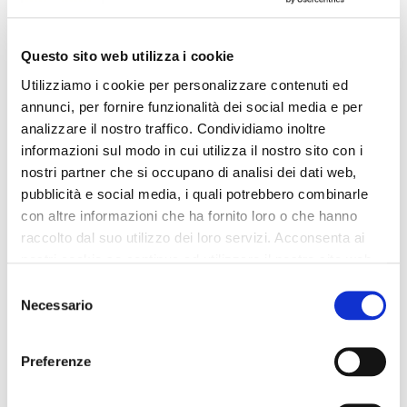
189,00 €
-60%
129,00 €
-50%
75,60 €
64,50 €
Questo sito web utilizza i cookie
Utilizziamo i cookie per personalizzare contenuti ed
annunci, per fornire funzionalità dei social media e per
analizzare il nostro traffico. Condividiamo inoltre
informazioni sul modo in cui utilizza il nostro sito con i
nostri partner che si occupano di analisi dei dati web,
pubblicità e social media, i quali potrebbero combinarle
con altre informazioni che ha fornito loro o che hanno
raccolto dal suo utilizzo dei loro servizi. Acconsenta ai
nostri cookie se continua ad utilizzare il nostro sito web.
Selezione
Necessario
del
consenso
OUTLET
OUTLET
Preferenze
stivale in similpelle con
stivaletto donna 3/4 in pelle