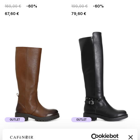
169,00 €
-60%
199,00 €
-60%
67,60 €
79,60 €
OUTLET
OUTLET
stivali in pelle con gambale
stivale in similpelle con
ampio
cavigliera nero