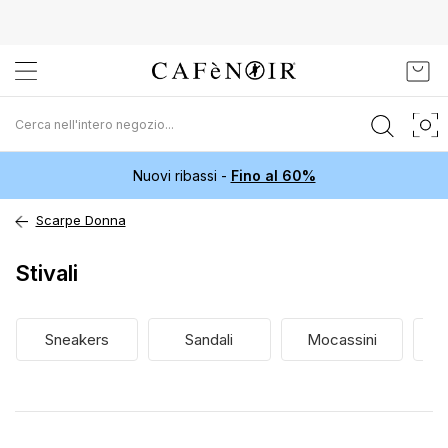
Salta
Carr
al
contenuto
Nuovi ribassi -
Fino al 60%
Scarpe Donna
Stivali
Sneakers
Sandali
Mocassini
D