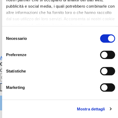
Piccola Pelletteria
pubblicità e social media, i quali potrebbero combinarle con
Cappelli
altre informazioni che ha fornito loro o che hanno raccolto
Foulard e Sciarpe
dal suo utilizzo dei loro servizi. Acconsenta ai nostri cookie
Mostra tutti
se continua ad utilizzare il nostro sito web.
Selezione
Necessario
del
Occhiali
consenso
Preferenze
Account
Cerca
Cerca
Statistiche
Ricerca avanzata
Cerca
Marketing
Nuovi ribassi -
Fino al 60%
Mostra dettagli
Home