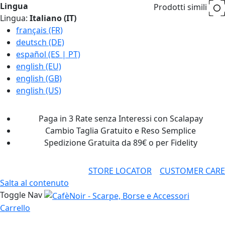
Lingua
Prodotti simili
Lingua:
Italiano (IT)
français (FR)
deutsch (DE)
español (ES | PT)
english (EU)
english (GB)
english (US)
Paga in 3 Rate senza Interessi con Scalapay
Cambio Taglia Gratuito e Reso Semplice
Spedizione Gratuita da 89€ o per Fidelity
STORE LOCATOR
CUSTOMER CARE
Salta al contenuto
Toggle Nav
Carrello