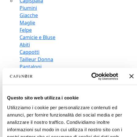
Capispalla
Piumini
Giacche
Maglie
Felpe
Camicie e Bluse
Abiti
Cappotti
Tailleur Donna
Pantaloni
T-shirts
Gonne
Jeans
Mostra tutti
Questo sito web utilizza i cookie
Utilizziamo i cookie per personalizzare contenuti ed
annunci, per fornire funzionalità dei social media e per
Accessori
analizzare il nostro traffico. Condividiamo inoltre
Accessori
informazioni sul modo in cui utilizza il nostro sito con i
nostri partner che si occupano di analisi dei dati web,