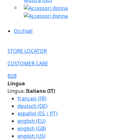
Mostra tutti
Occhiali
STORE LOCATOR
CUSTOMER CARE
B2B
Lingua
Lingua:
Italiano (IT)
français (FR)
deutsch (DE)
español (ES | PT)
english (EU)
english (GB)
english (US)