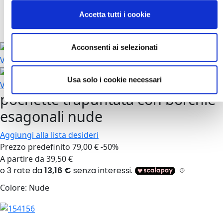
Borse
Accetta tutti i cookie
Pochette
pochette trapuntata con borchie esagonali nude
Pochette
Acconsenti ai selezionati
Vai alla fine della galleria di immagini
Usa solo i cookie necessari
Vai all'inizio della galleria di immagini
pochette trapuntata con borchie
esagonali nude
Aggiungi alla lista desideri
Prezzo predefinito
79,00 €
-50%
A partire da
39,50 €
Colore:
Nude