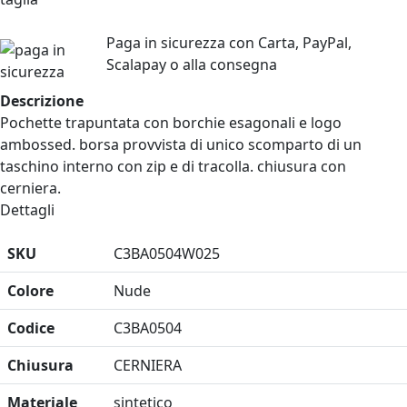
Paga in sicurezza
con Carta, PayPal,
Scalapay o alla consegna
Descrizione
Pochette trapuntata con borchie esagonali e logo
ambossed. borsa provvista di unico scomparto di un
taschino interno con zip e di tracolla. chiusura con
cerniera.
Dettagli
SKU
C3BA0504W025
Colore
Nude
Codice
C3BA0504
Chiusura
CERNIERA
Materiale
sintetico