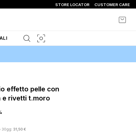
STORE LOCATOR
CUSTOMER CARE
Carrel
ALI
 e rivetti t.moro
%
o 30gg:
31,50 €