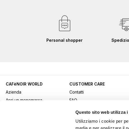
Personal shopper
Spedizio
CAFèNOIR WORLD
CUSTOMER CARE
Azienda
Contatti
Apri un monomarca
FAQ
Contatti commerciali
Come acquistare
Questo sito web utilizza i
Lavora con noi
Pagamenti
Utilizziamo i cookie per pe
Fidelity Card
Spedizioni
media e per analizzare il n