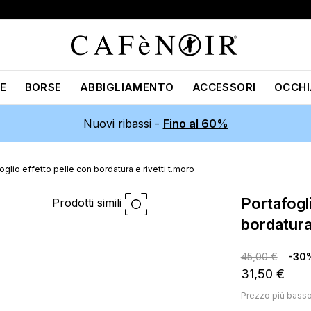
E
BORSE
ABBIGLIAMENTO
ACCESSORI
OCCHI
Nuovi ribassi -
Fino al 60%
oglio effetto pelle con bordatura e rivetti t.moro
portafoglio effetto pelle con
Prodotti simili
bordatura
45,00 €
-30
31,50 €
Prezzo più bass