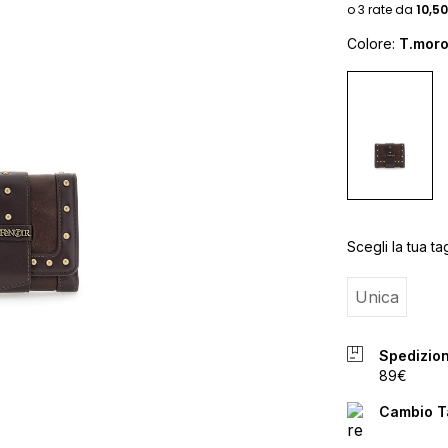
Colore:
T.mor
Scegli la tua tag
Unica
Spedizion
89€
Cambio Ta