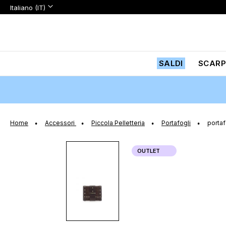
Lingua:
Lingua
Italiano (IT)
Salta
al
contenuto
SALDI
SCARP
Home
Accessori
Piccola Pelletteria
Portafogli
portaf
Vai
OUTLET
alla
fine
della
galleria
di
immagini