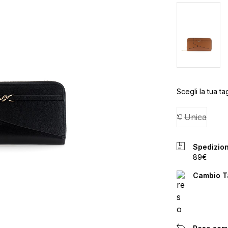
Scegli la tua tag
Unica
Spedizion
89€
Cambio Ta