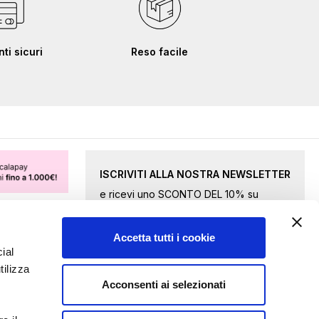
i sicuri
Reso facile
ISCRIVITI ALLA NOSTRA NEWSLETTER
e ricevi uno SCONTO DEL 10% su
merce selezionata.
Accetta tutti i cookie
Iscriviti
ial
tilizza
alla
Acconsenti ai selezionati
nostra
Accetto le
condizioni della privacy
Newsletter: