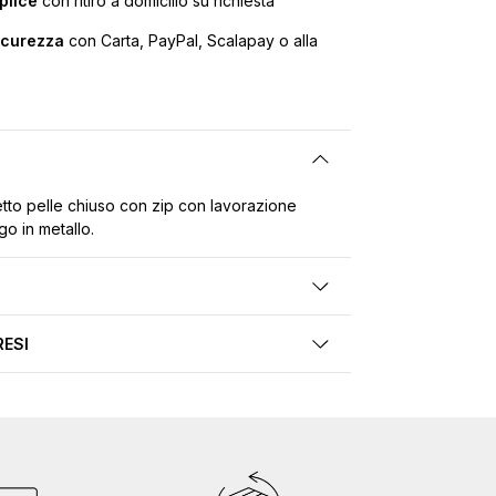
plice
con ritiro a domicilio su richiesta
icurezza
con Carta, PayPal, Scalapay o alla
etto pelle chiuso con zip con lavorazione
o in metallo.
RESI