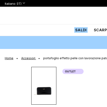
Lingua:
Lingua
Italiano (IT)
Salta
al
contenuto
SALDI
SCARP
Home
Accessori
portafoglio effetto pelle con lavorazione pa
Vai
OUTLET
alla
fine
della
galleria
di
immagini