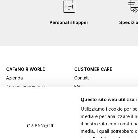
Personal shopper
Spedizio
CAFèNOIR WORLD
CUSTOMER CARE
Azienda
Contatti
Apri un monomarca
FAQ
Contatti commerciali
Come acquistare
Questo sito web utilizza i
Lavora con noi
Pagamenti
Utilizziamo i cookie per pe
Fidelity Card
Spedizioni
media e per analizzare il n
Gift card
Resi e recessi
il nostro sito con i nostri 
Video
Avviso Sicurezza: attenzione
media, i quali potrebbero 