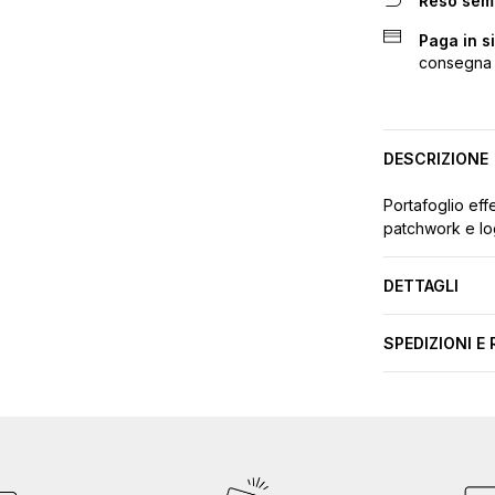
Reso sem
Paga in s
consegna
DESCRIZIONE
Portafoglio eff
patchwork e log
DETTAGLI
SPEDIZIONI E 