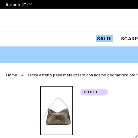
Lingua:
Lingua
Italiano (IT)
Salta
al
contenuto
SALDI
SCARP
Home
sacca effetto pelle metallizzato con ricamo geometrico bro
Vai
OUTLET
alla
fine
della
galleria
di
immagini