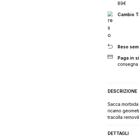
89€
Cambio Ta
Reso sem
Paga in s
consegna
DESCRIZIONE
Sacca morbida i
ricamo geometri
tracolla removib
DETTAGLI