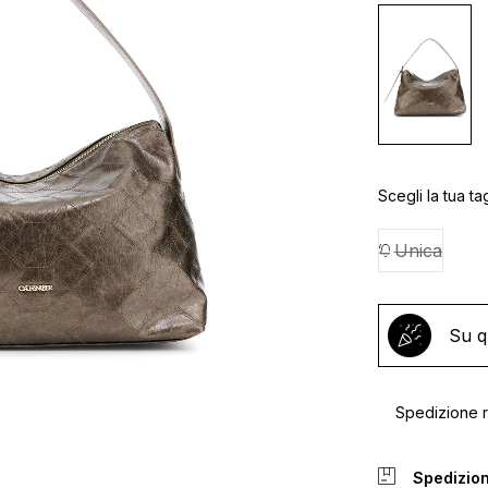
Scegli la tua tag
Unica
Su q
Spedizione ra
Spedizion