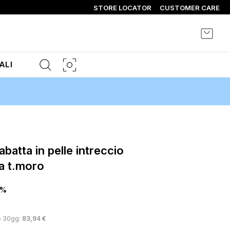
STORE LOCATOR
CUSTOMER CARE
Carrel
ALI
a t.moro
0%
o 30gg:
83,94 €