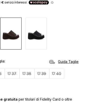
o
lia
Guida Taglie
6
37
38
39
40
e gratuita
per titolari di Fidelity Card o oltre