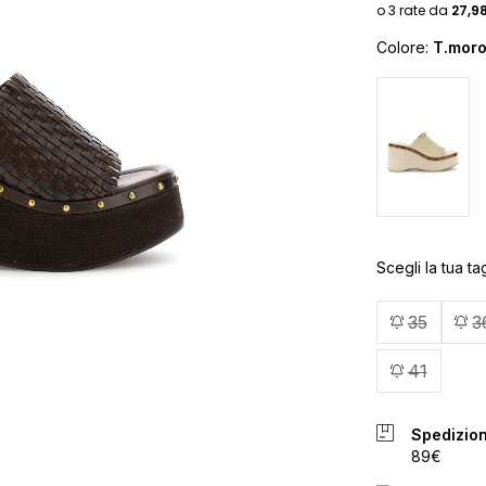
Colore:
T.mor
Scegli la tua tag
35
3
41
Spedizion
89€