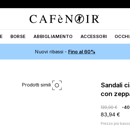
E
BORSE
ABBIGLIAMENTO
ACCESSORI
OCCHI
Nuovi ribassi -
Fino al 60%
sandali ciabatta in pelle intreccio
Prodotti simili
con zepp
139,90 €
-4
83,94 €
Prezzo più bass