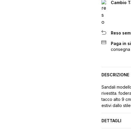
Cambio Ta
Reso sem
Paga in s
consegna
DESCRIZIONE
Sandali modello 
rivestita. foder
tacco alto 9 cm
estivi dallo sti
DETTAGLI