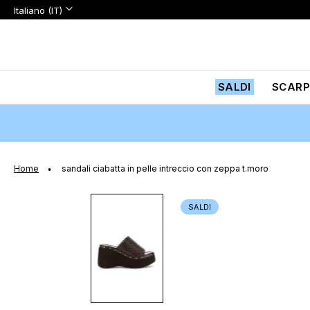
Lingua:
Lingua
Italiano (IT)
Salta
al
contenuto
SALDI
SCARP
Home
sandali ciabatta in pelle intreccio con zeppa t.moro
Vai
SALDI
alla
fine
della
galleria
di
immagini