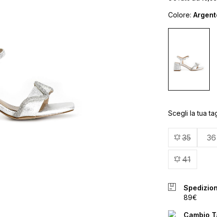
Colore:
Argent
Scegli la tua tag
35
36
41
Spedizion
89€
Cambio Ta