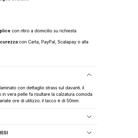
plice
con ritiro a domicilio su richiesta
icurezza
con Carta, PayPal, Scalapay o alla
laminato con dettaglio strass sul davanti. il
o in vera pelle fa risultare la calzatura comoda
iate ore di utilizzo. il tacco è di 50mm.
RESI