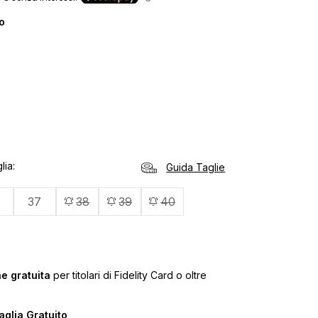
o
lia
Guida Taglie
37
38
39
40
e gratuita
per titolari di Fidelity Card o oltre
glia Gratuito