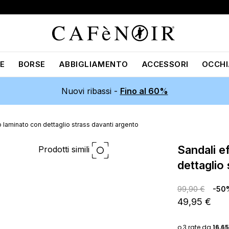
E
BORSE
ABBIGLIAMENTO
ACCESSORI
OCCHI
Nuovi ribassi -
Fino al 60%
o laminato con dettaglio strass davanti argento
sandali effetto laminato con
Prodotti simili
dettaglio
99,90 €
-50
49,95 €