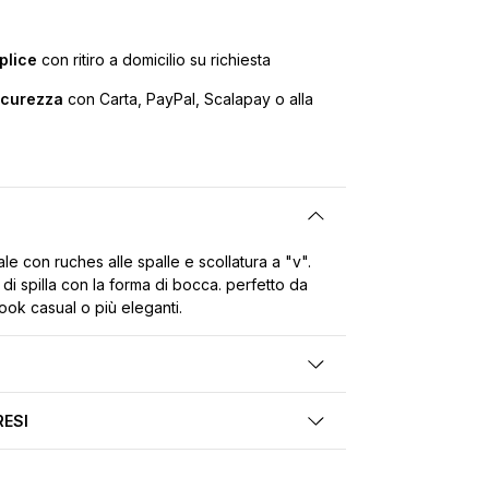
plice
con ritiro a domicilio su richiesta
icurezza
con Carta, PayPal, Scalapay o alla
ale con ruches alle spalle e scollatura a "v".
di spilla con la forma di bocca. perfetto da
ook casual o più eleganti.
RESI