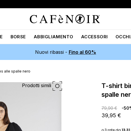
E
BORSE
ABBIGLIAMENTO
ACCESSORI
OCCHI
Nuovi ribassi -
Fino al 60%
es alle spalle nero
t-shirt bimateriale con ruches alle
Prodotti simili
spalle ne
79,90 €
-50
39,95 €