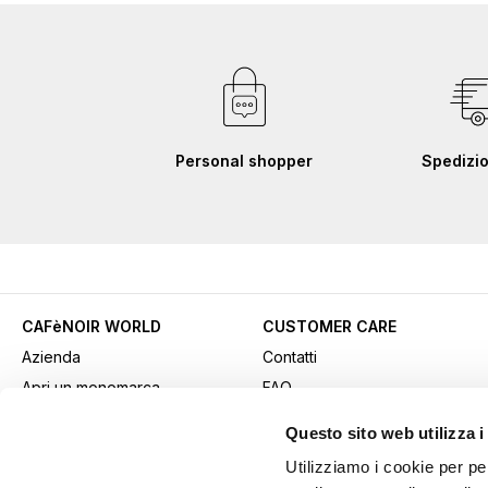
Personal shopper
Spedizio
CAFèNOIR WORLD
CUSTOMER CARE
Azienda
Contatti
Apri un monomarca
FAQ
Contatti commerciali
Come acquistare
Questo sito web utilizza i
Lavora con noi
Pagamenti
Utilizziamo i cookie per pe
Fidelity Card
Spedizioni