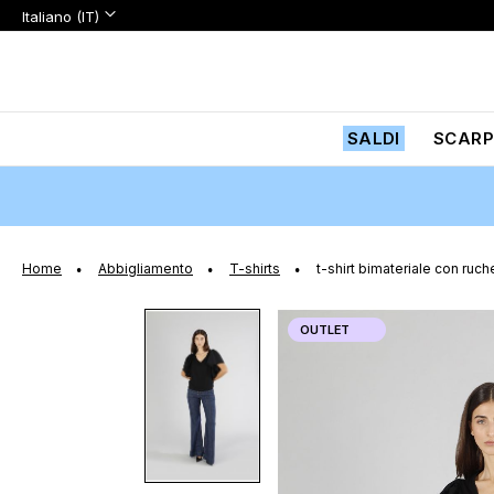
Lingua:
Lingua
Italiano (IT)
Salta
al
contenuto
SALDI
SCARP
Home
Abbigliamento
T-shirts
t-shirt bimateriale con ruch
Vai
OUTLET
alla
fine
della
galleria
di
immagini