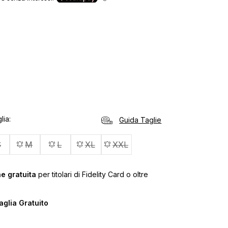
lia
Guida Taglie
S
M
L
XL
XXL
e gratuita
per titolari di Fidelity Card o oltre
glia Gratuito