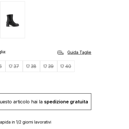
lia
Guida Taglie
6
37
38
39
40
uesto articolo hai la
spedizione gratuita
pida in 1/2 giorni lavorativi