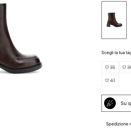
Scegli la tua tag
35
3
41
Su q
Spedizione ra