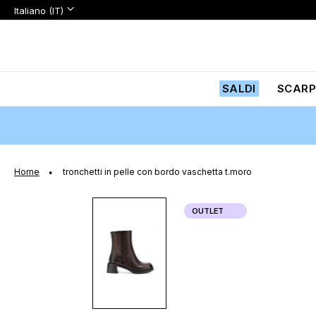
Lingua:
Lingua
Italiano (IT)
Salta
al
contenuto
SALDI
SCARP
Home
tronchetti in pelle con bordo vaschetta t.moro
Vai
OUTLET
alla
fine
della
galleria
di
immagini