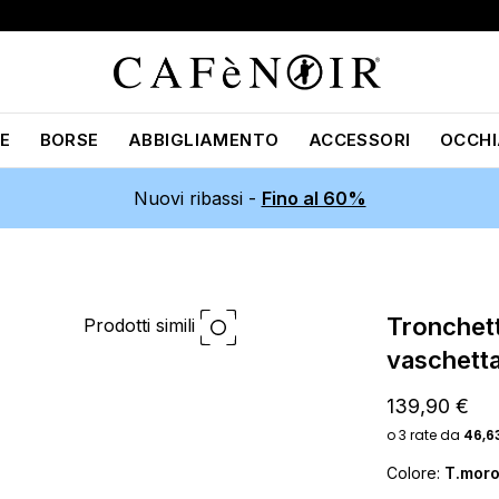
E
BORSE
ABBIGLIAMENTO
ACCESSORI
OCCHI
Nuovi ribassi -
Fino al 60%
tronchetti in pelle con bordo
Prodotti simili
vaschett
139,90 €
Colore:
T.mor