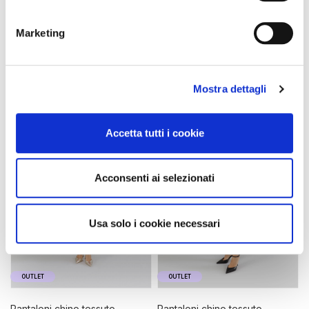
aloe
latte
99,90 €
-50%
99,90 €
-50%
Marketing
49,95 €
49,95 €
Mostra dettagli
Accetta tutti i cookie
Acconsenti ai selezionati
Usa solo i cookie necessari
OUTLET
OUTLET
pantaloni chino tessuto
pantaloni chino tessuto