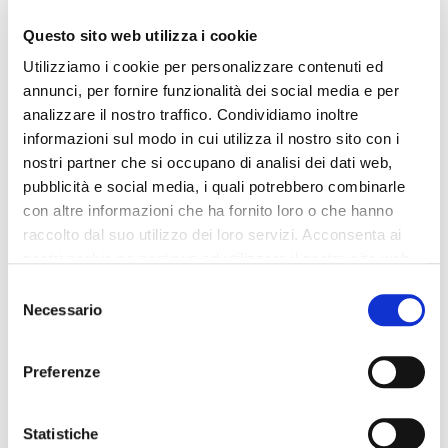
109,90 €
-50%
129,90 €
-50%
Questo sito web utilizza i cookie
54,95 €
64,95 €
Utilizziamo i cookie per personalizzare contenuti ed
annunci, per fornire funzionalità dei social media e per
analizzare il nostro traffico. Condividiamo inoltre
informazioni sul modo in cui utilizza il nostro sito con i
nostri partner che si occupano di analisi dei dati web,
pubblicità e social media, i quali potrebbero combinarle
con altre informazioni che ha fornito loro o che hanno
raccolto dal suo utilizzo dei loro servizi. Acconsenta ai
nostri cookie se continua ad utilizzare il nostro sito web.
Selezione
Necessario
del
consenso
Preferenze
OUTLET
OUTLET
Statistiche
pantaloni palazzo con pinces
pantaloni ampi con pinces