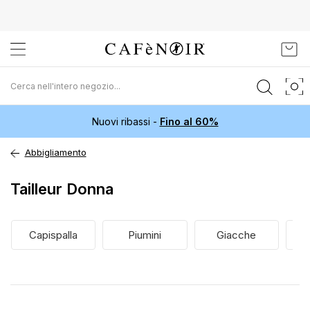
Salta
Carr
al
contenuto
Nuovi ribassi -
Fino al 60%
Abbigliamento
Tailleur Donna
Capispalla
Piumini
Giacche