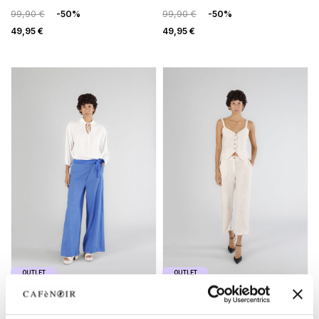
99,90 €
-50%
99,90 €
-50%
49,95 €
49,95 €
OUTLET
OUTLET
pantaloni palazzo con
pantaloni gamba dritta
chiusura a portafoglio bluette
mistolino gessato corda