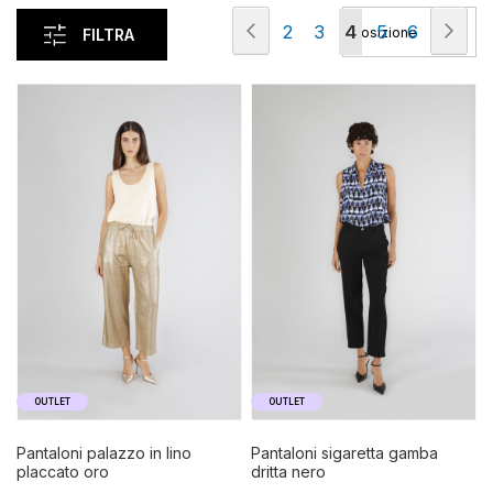
Pagina
Pagina
Precedente
Pag
Suc
Pagina
Pagina
Attualmente
Pagina
Pagina
2
3
4
5
6
FILTRA
stai
leggendo
la
pagina
OUTLET
OUTLET
pantaloni palazzo in lino
pantaloni sigaretta gamba
placcato oro
dritta nero