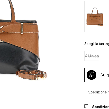
Scegli la tua tag
Unica
Su q
Spedizione ra
Spedizion