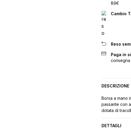
89€
Cambio Ta
Reso sem
Paga in s
consegna
DESCRIZIONE
Borsa a mano in
passante con ac
dotata di tracol
DETTAGLI