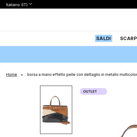
Lingua:
Lingua
Italiano (IT)
Salta
al
contenuto
SALDI
SCARP
Home
borsa a mano effetto pelle con dettaglio in metallo multicolo
Vai
OUTLET
alla
fine
della
galleria
di
immagini