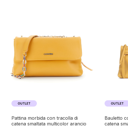
OUTLET
OUTLET
pattina morbida con tracolla di
bauletto con tasca sul davanti e
catena smaltata multicolor arancio
catena sma