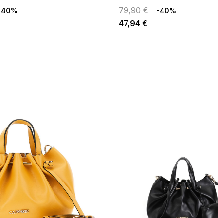
79,90 €
-40%
-40%
47,94 €