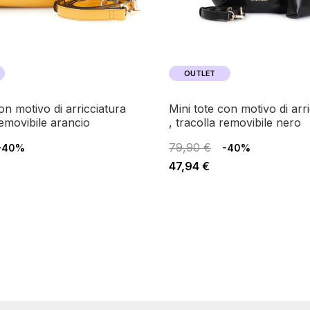
OUTLET
mini tote con motivo di arricciatura
removibile arancio
, tracolla removibile nero
79,90 €
-40%
-40%
47,94 €
na