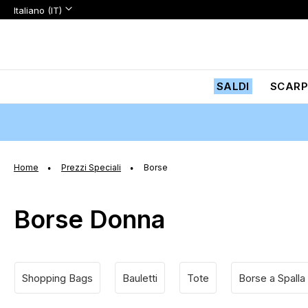
Lingua:
Lingua
Italiano (IT)
Salta
al
contenuto
SALDI
SCARP
Home
Prezzi Speciali
Borse
Borse Donna
Shopping Bags
Bauletti
Tote
Borse a Spalla