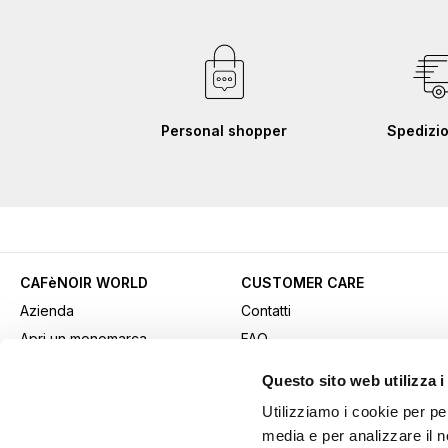
Personal shopper
Spedizio
CAFèNOIR WORLD
CUSTOMER CARE
Azienda
Contatti
Apri un monomarca
FAQ
Contatti commerciali
Come acquistare
Questo sito web utilizza i
Lavora con noi
Pagamenti
Utilizziamo i cookie per pe
Fidelity Card
Spedizioni
media e per analizzare il n