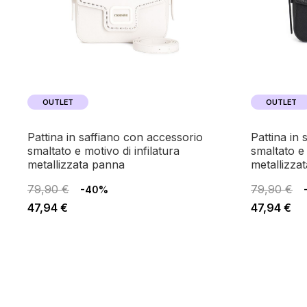
OUTLET
OUTLET
pattina in saffiano con accessorio
pattina in saffiano con accessorio
smaltato e motivo di infilatura
smaltato e 
metallizzata panna
metallizza
79,90 €
79,90 €
-40%
47,94 €
47,94 €