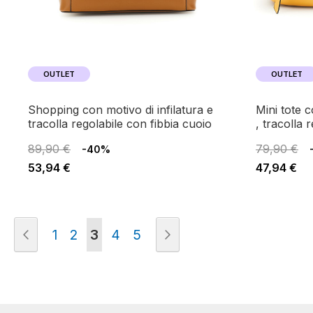
OUTLET
OUTLET
shopping con motivo di infilatura e
mini tote con motivo di arricciatura
tracolla regolabile con fibbia cuoio
, tracolla 
89,90 €
79,90 €
-40%
53,94 €
47,94 €
Pagina
Pagina
Precedente
Pagina
Pagina
Attualmente stai leggendo la pagi
Pagina
Pagina
Pagina
Successivo
1
2
3
4
5