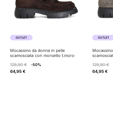
OUTLET
OUTLET
mocassino da donna in pelle
mocassino da donna in pelle
scamosciata con morsetto t.moro
scamoscia
129,90 €
129,90 €
-50%
64,95 €
64,95 €