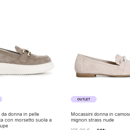
OUTLET
mocassini donna in camoscio con
a con morsetto suola a
mignon strass nude
aupe