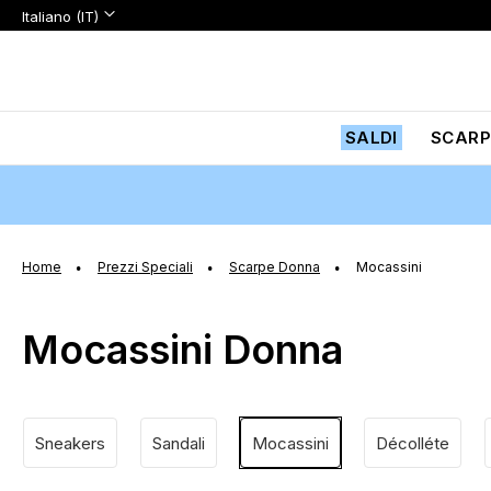
Lingua:
Lingua
Italiano (IT)
Salta
al
contenuto
SALDI
SCARP
Home
Prezzi Speciali
Scarpe Donna
Mocassini
Mocassini Donna
Sneakers
Sandali
Mocassini
Décolléte