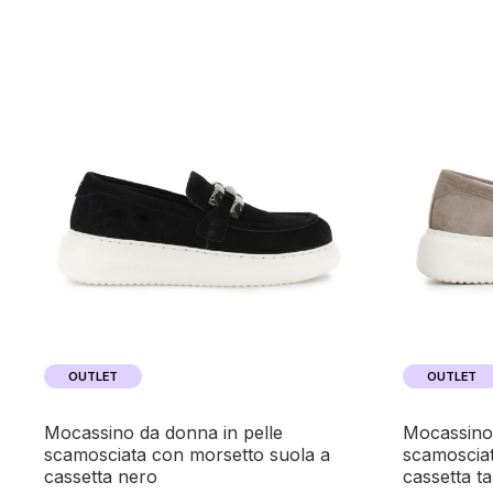
OUTLET
OUTLET
mocassino da donna in pelle
mocassino da donna in pelle
scamosciata con morsetto suola a
scamosciat
cassetta nero
cassetta t