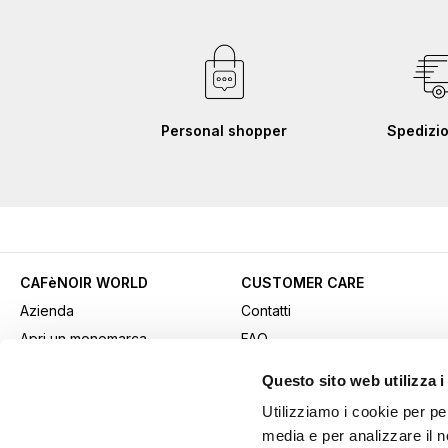
Personal shopper
Spedizio
CAFèNOIR WORLD
CUSTOMER CARE
Azienda
Contatti
Apri un monomarca
FAQ
Contatti commerciali
Come acquistare
Questo sito web utilizza i
Lavora con noi
Pagamenti
Utilizziamo i cookie per pe
Fidelity Card
Spedizioni
media e per analizzare il n