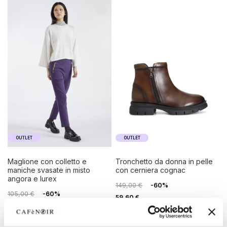
OUTLET
OUTLET
maglione con colletto e
tronchetto da donna in pelle
maniche svasate in misto
con cerniera cognac
angora e lurex
149,00 €
-60%
105,00 €
-60%
59,60 €
42,00 €