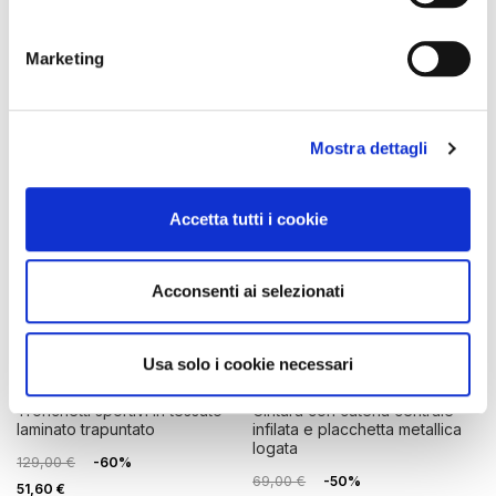
Marketing
Mostra dettagli
Accetta tutti i cookie
Acconsenti ai selezionati
OUTLET
OUTLET
Usa solo i cookie necessari
tronchetti sportivi in tessuto
cintura con catena centrale
laminato trapuntato
infilata e placchetta metallica
logata
129,00 €
-60%
69,00 €
-50%
51,60 €