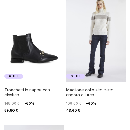
OUTLET
OUTLET
tronchetti in nappa con
maglione collo alto misto
elastico
angora e lurex
149,00 €
-60%
109,00 €
-60%
59,60 €
43,60 €