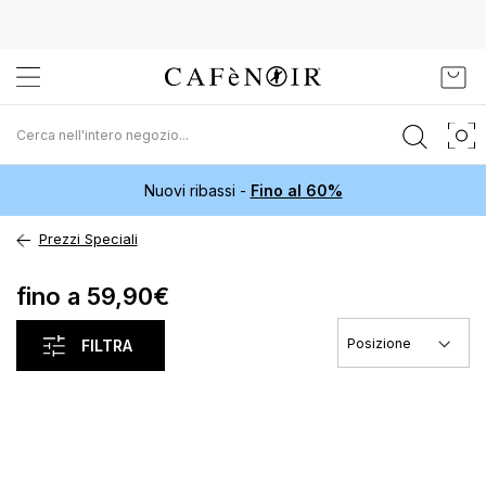
Salta
Carr
al
contenuto
Nuovi ribassi -
Fino al 60%
Prezzi Speciali
fino a 59,90€
FILTRA
Carica I Precedenti