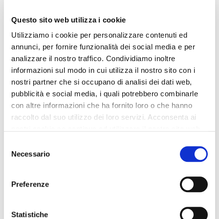
Questo sito web utilizza i cookie
Utilizziamo i cookie per personalizzare contenuti ed
annunci, per fornire funzionalità dei social media e per
analizzare il nostro traffico. Condividiamo inoltre
informazioni sul modo in cui utilizza il nostro sito con i
nostri partner che si occupano di analisi dei dati web,
pubblicità e social media, i quali potrebbero combinarle
con altre informazioni che ha fornito loro o che hanno
raccolto dal suo utilizzo dei loro servizi. Acconsenta ai
nostri cookie se continua ad utilizzare il nostro sito web.
Selezione
OUTLET
OUTLET
Necessario
del
consenso
sneakers in pelle e cavallino
gonna a tubino con spacco
con monogramma cn e suola
davanti realizzata in tessuto
Preferenze
logata
pailettes
149,00 €
-60%
109,00 €
-60%
59,60 €
43,60 €
Statistiche